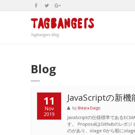
Tagbangers Blog
Blog
JavaScriptの新
11
Nov
by
Shitara Daigo
2019
JavaScriptの仕様標準であるE
す。 ProposalはGithubのレ
のがあり、stage 0から順にs