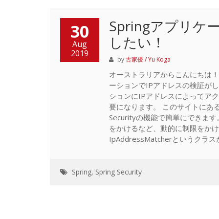
Springアプリ
30
したい！
Aug
2019
by
古家優 / Yu Koga
オーストラリアからこんにちは！ 
ーションでIPアドレスの検証が
ションにIPアドレスによってア
要になります。 このサイトにあるよ
Securityの機能で簡単にでき
をかけるなど、動的に制限をかけたい場
IpAddressMatcherというクラ
Spring
,
Spring Security