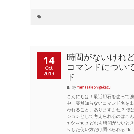
時間がないけれ
14
コマンドについて一
Oct
2019
ド
by
Yamazaki Shigekazu
こんにちは！最近胆石を患って強
中、突然知らないコマンド名を出
われること、ありますよね？ 僕
ションとして考えられるのはこんな
h や --help どれも時間が
りした使い方だけ調べられる tld