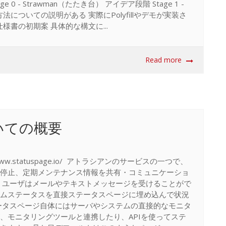
ge 0 - Strawman（たたき台） アイデア段階 Stage 1 -
決方法についての説明がある 実際にPolyfillやデモが実装さ
き） 仕様書の初期案 具体的な構文に...
Read more
についての概要
//www.statuspage.io/ アトラシアンのサービスの一つで、
停止、定期メンテナンス情報を共有・コミュニケーショ
 ユーザはメールやテキストメッセージを受けることがで
ムステータスを直接ステータスページに埋め込んで状況
ータスページ自体にはサーバやシステムの直接的なモニタ
、モニタリングツールと連携したり、APIを使ってステ