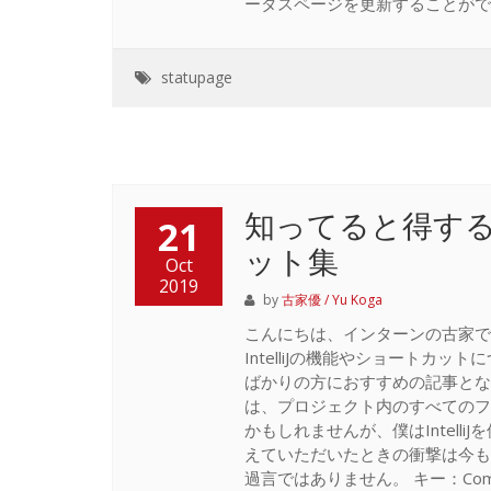
ータスページを更新することができ
statupage
知ってると得する！
21
ット集
Oct
2019
by
古家優 / Yu Koga
こんにちは、インターンの古家で
IntelliJの機能やショートカット
ばかりの方におすすめの記事となります。 1
は、プロジェクト内のすべてのフ
かもしれませんが、僕はIntell
えていただいたときの衝撃は今も
過言ではありません。 キー：Command