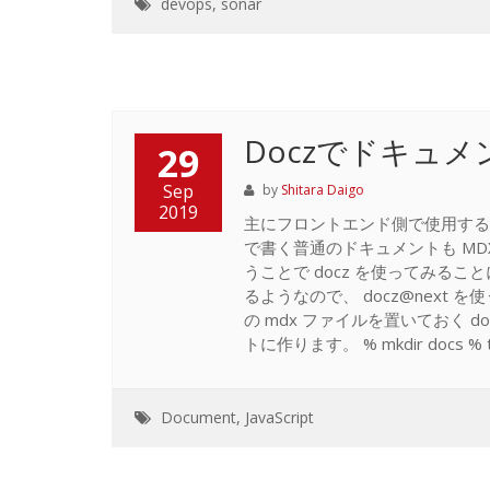
devops
,
sonar
Doczでドキュメ
29
Sep
by
Shitara Daigo
2019
主にフロントエンド側で使用するド
で書く普通のドキュメントも MDX
うことで docz を使ってみること
るようなので、 docz@next を使う
の mdx ファイルを置いておく do
トに作ります。 % mkdir docs % t
Document
,
JavaScript