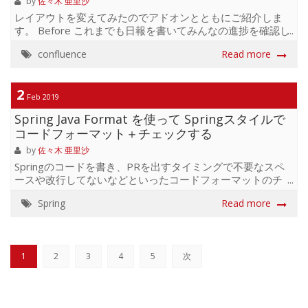
by
佐々木 亜里沙
レイアウトを変えてみたのでアドオンとともにご紹介しま
す。 Before これまでも日報を書いてみんなの進捗を確認し
あえる場はありましたが、日報の管理は各チームごとに
confluence
Read more
別々のスペースに分けて管理していました。 日報は記載項
目を固定したかったため、「ページ」に対してテンプレー
トを適用して管理していました。（※デフォルトの機能で
2
ブログはテンプレートが使用できない - Confluence 6.14.1
Feb 2019
Server版 2019年3月現在） 問題点 各スペースは閲覧権限
Spring Java Format を使って Springスタイルで
が各チームごとにあるため、別チームのスタッフがスペー
コードフォーマット＋チェックする
ス内の日報を閲覧できませんでした。 ページツリーの下に
スタッフの日報がずらっと並んで...
by
佐々木 亜里沙
Springのコードを書き、PRを出すタイミングで不要なスペ
ースや改行してないなどといったコードフォーマットのチ
ェックを行いたい時に、 Spring Java formatを利用する機会
Spring
Read more
があったので紹介します。 Spring Java Formatとは Spring
本家から出ている、一貫したSpringスタイルを提供するた
めに任意のJavaプロジェクトに適用できるプラグイン 詳細
はGithubにて できること： 折り返しと空白の規約を適用す
1
2
3
4
5
次
るソースフォーマッタ コードベース全体の一貫性を強化す
る(チェックスタイル) シンプルで、準備もpomに書いて実
行するだけなのでとても簡単ですが、 自社のス...