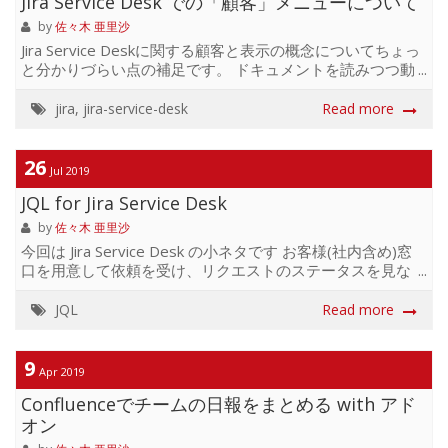
Jira Service Desk での「顧客」メニューについて
はありませんが、モニタリングツールと連携したり、APIを
使ってステータスページを更新することができます。 見た
by
佐々木 亜里沙
目デフォルトはこのようなページ...
Jira Service Deskに関する顧客と表示の概念についてちょっ
と分かりづらい点の補足です。 ドキュメントを読みつつ動
作確認しまとめたもので、現時点のもの(JIRA Service Desk
Server版 v4.4.0および現時点でのCloud版)ですがもし間違
jira
,
jira-service-desk
Read more
いあればご指摘いただければと思います。 ①Jira Service
Deskの「顧客」メニューには、「エージェント以外でその
プロジェクトにアクセスできるユーザ」が表示される つま
26
Jul 2019
り実際にポータルから問い合わせするカスタマーだけでな
JQL for Jira Service Desk
くコラボレータも「顧客」メニューに表示されます。 顧客
応対する人：プロジェクトロール"Servic...
by
佐々木 亜里沙
今回は Jira Service Desk の小ネタです お客様(社内含め)窓
口を用意して依頼を受け、リクエストのステータスを見な
がら管理するのは慣れてきたけれど、 運用の問い合わせが
増えてきたら、リクエストをどのようにフィルタリングす
JQL
Read more
るかを知ることも大事になってきます。 そこで JQL の出番
なのですが、Jira Service Desk の JQL は少し癖があります
のでご注意ください。 ちなみに Jira Service Desk だけでな
9
Apr 2019
く、ノーマルな JQL の書き方は こちら でも紹介していま
Confluenceでチームの日報をまとめる with アド
す！ 前提 Jira Service Desk 登場人物 言葉と概念をまとめて
みます。 J...
オン