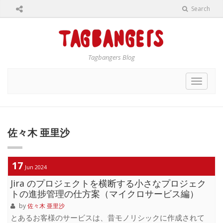
Search
Tagbangers Blog
Toggle
navigat
佐々木 亜里沙
17
Jun 2024
Jira のプロジェクトを横断する小さなプロジェク
トの進捗管理の仕方案（マイクロサービス編）
by
佐々木 亜里沙
とあるお客様のサービスは、昔モノリシックに作成されて