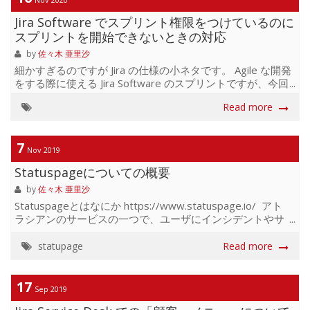
ー、すでにスクラムマスターの方)と一緒にスプリントを回
Jira Software でスプリント権限をつけているのに
しながら、 お互いの疑問や悩みについて共有できたところ
です。 理想的なスクラムマスター像や、運用にあたり注意
スプリントを開始できないときの対応
したり、検討していく必要のある点などを学んでいけたの...
by
佐々木 亜里沙
細かすぎるのですが Jira の仕様の小ネタです。 Agile な開発
をする際に使える Jira Software のスプリントですが、今回
はある１プロジェクトのチケットをエピックリンクでフィ
Read more
ルタしただけのスプリントで、 かつ、プロジェクトの権限
はすでについているのに警告表示されてしまう場合です。
フィルタを元にスプリントを作っていると時々こんな状態
7
になります。 ちなみにこのスプリントで指定したフィルタ
Nov 2019
はこんな感じです "エピック リンク" = ABC-1111 ORDER
Statuspageについての概要
BY ランク ASC 警告文は「すべてのプロジェクトにて「ス
プリントの管理」権限が必要」と書いてありますね さて、
by
佐々木 亜里沙
これを...
Statuspageとはなにか https://www.statuspage.io/ アト
ラシアンのサービスの一つで、ユーザにインシデントやサ
ービス停止、定期メンテナンス情報を共有・コミュニケー
ションすることができるツールです。 ユーザはメールやテ
statupage
Read more
キストメッセージを受けることができ、他のインタフェー
スのシステムステータスを直接ステータスページに埋め込
んで状況を共有することができます ステータスページ自体
17
Sep 2019
にはサーバやシステムの直接的なモニタリングをする機能