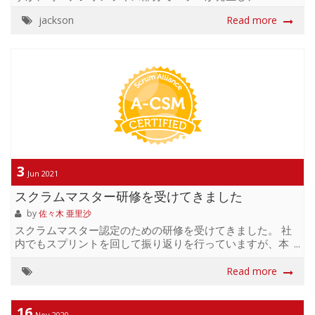
とも合わせると問題がどこなのかわからなくなったりする
jackson
Read more
ので調べてみました。 かなり消化不良なまとめですが、
@JsonCreator 使う時は jackson がよしなにやろうとしてい
るロジックやパターンが複雑なので、明示的にこちらから
どういう方法でデシリアライズしてねという指定をしてお
いた方が、デシリアライズ時にエラーに悩むことが少なく
なりそうという感じでした。 最新の jackson は現時点で
2.13.x で、今後 3.x が出てきますが、2.12.6 バージョンで...
3
Jun 2021
スクラムマスター研修を受けてきました
by
佐々木 亜里沙
スクラムマスター認定のための研修を受けてきました。 社
内でもスプリントを回して振り返りを行っていますが、本
当にこれでいいのかな？ということや スプリントを回
す = スクラム ... ではないよな??? といった基本的なことも
Read more
あやふやだったので 今回、改めて研修を受けることにしま
した。 一番の収穫としては、エンジニアだけでなく、色々
なバックグラウンドを持った方々(アナリスト、マネージャ
16
Nov 2020