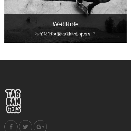
CAREERS
WallRide
私たちと一緒に働きませんか？
CMS for Java developers