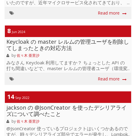
いたのですが、近年マイクロサービス化されてきており、
その数も増えてきました。 マイクロサービスに分けること
Read more
で、一つのサービスの中で開発を行い、影響範囲を小さ
く・デプロイを細かくしサービスリリースすることが利点
ではありますが、 一方、これらマイクロサービスを連携す
8
るデータパイプライン部分に修正が発生すると、複数のマ
Jun 2024
イクロサービスの改修をしないといけないこともありま
Keycloak の master レルムの管理ユーザを削除し
す。プロジェクトをまたがる進捗の管理をどうしたらよい
てしまったときの対応方法
か試行錯誤していましたが、最近の Jira Cloud のアップグレ
ードでざっくり状況の可視化がしやすくなりましたのでご
by
佐々木 亜里沙
紹介します。...
みなさん Keycloak 利用してますか？ ちょっとした API の
打ち間違いなどで、master レルムの管理者ユーザ（環境変
数で指定できる初期ユーザ）を誤って削除してしまうとき
Read more
ってありますよね。あったんです。 ということで復旧を試
みました。 まず、アプリを再起動してみましたが、復旧し
ませんでした。 こちらの記事にあるように、すでに
14
master レルムに他のユーザが一人でも存在する時は管理者
Sep 2022
ユーザは再作成されないようです。 なので、惜しいですが
jackson の @JsonCreator を使ったデシリアライ
既存のユーザを全て削除することにしました、、後から
ズについて調べたこと
API で追加しなおすことにします。 以下の SQL を実行して
master レルムのユーザ...
by
佐々木 亜里沙
@JsonCreator 使っているプロジェクトはいくつかあるので
すが、時々デシリアライズ部分でエラーが発生し、Lombok