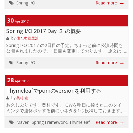
以上のスピーカーによる多彩なセッションという去年の倍
Spring I/O
Read more
以上の規模感で盛り上がっています！ 今年はロゴが心臓
corazón の形ですよ。Spring keeps me alive! 気になる方は
#springio18 で検索！ 取り急ぎ Day1 のセッションのスラ
30
Apr 2017
イドをまとめてみました。現時点で集められたものだけな
Spring I/O 2017 Day ２ の概要
ので、資料見つけ次第追加していきます。 Keynote -
Thinking back,...
by
佐々木 亜里沙
Spring I/O 2017 の2日目の予定。ちょっと前に公演時間も
公開されましたので、1日目も変更しております。 原文は
こちらにございます。 Reactive Spring by Josh Long (龙之
春) and Mark Heckler 9:00am to 9:50am Demo:
Spring I/O
Read more
https://github.com/joshlong/flux-flix-service Spring 5がす
ぐそこまで来ています！ このリリースで最もエキサイティ
ングな紹介の1つに、メッセージドリブンで拡張性があり、
28
Apr 2017
レジリエントで応答性の高いサービスをサポートする
Thymeleafでpomのversionを利用する
PivotalのProject Re...
by
奥村 健一
お久しぶりです。奥村です。 GWを明日に控えたこのタイ
ミングで連休ボケする前に小ネタを1つ投稿しておきます。
pomのversion値を利用して、各バージョンごとでcssファ
イルなどのキャッシュをリセットさせたい！っといった要
Maven
,
Spring Framework
,
Thymeleaf
Read more
望があった際に利用する小ネタです。 pom.xml 4.0.0
com.example sample 1.0.0.RELEASE