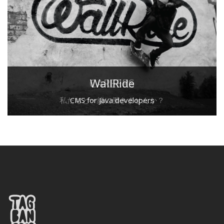
CAREERS
WallRide
私たちと一緒に働きませんか？
CMS for Java developers