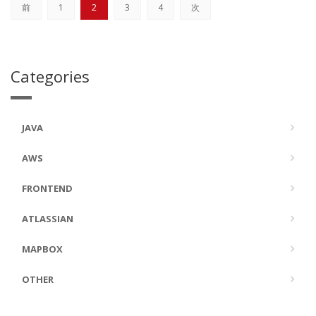
前
1
2
3
4
次
-prefix...
Categories
JAVA
AWS
FRONTEND
ATLASSIAN
MAPBOX
OTHER