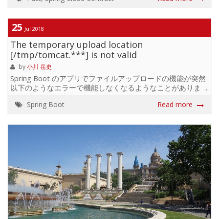
公開しました。 話のもとになっているスライドはこちらで
す。 https://www.slideshare.net/OgawaTakeshi/spring-
datarestandspringcloudcontract 今回のサンプルコードは
25
Jul 2018
Angular で作られたフロントエンドアプリが Consumer と
The temporary upload location
して Pact を生...
[/tmp/tomcat.***] is not valid
by
小川 岳史
Spring Boot のアプリでファイルアップロードの機能が突然
以下のようなエラーで機能しなくなるようなことがありま
した。 java.io.IOException: The temporary upload location
Spring Boot
Read more
[/tmp/tomcat.4973725229945795147.5000/work/Tomcat/lo
is not valid 原因は以下。 https://github.com/spring-
projects/spring-boot/issues/5009
https://github.com/spring-projects/spring...