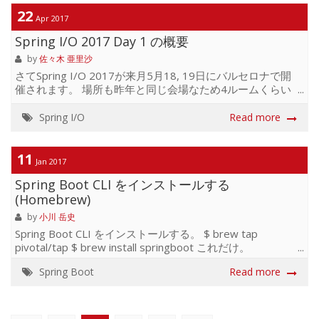
application.properties pom.version=@project.version@
22
Apr 2017
index.html 1.0.0.RELEASE -1138007634 ...
Spring I/O 2017 Day 1 の概要
by
佐々木 亜里沙
さてSpring I/O 2017が来月5月18, 19日にバルセロナで開
催されます。 場所も昨年と同じ会場なため4ルームくらい
になりそうです。 今年も多くのセッションがあり、並行し
て講義が始まるため 少しでも前知識をつけておくべく、概
Spring I/O
Read more
要をGoogle先生に翻訳していただきました。 日本語的にわ
からない点だけちょっと調整してみましたが、 原文はこち
らでございますのでご確認ください。 4.29更新：スケジュ
11
Jan 2017
ールに変更点がありましたので修正しました。Day 2 はこ
Spring Boot CLI をインストールする
ちら KEYNOTE - The Only Constant Is Change by Andy
Wilkinson, Stéphan...
(Homebrew)
by
小川 岳史
Spring Boot CLI をインストールする。 $ brew tap
pivotal/tap $ brew install springboot これだけ。
Homebrew を使うとほんと簡単でいいですね。 あとはサ
Spring Boot
Read more
ブコマンドのタブ補完がつかえるように bash-completion
をインストールしておく。 $ brew install bash-completion
インストール後、~/.bash_profile に以下を追記する。 if [ -f
$(brew --prefix)/etc/bash_completion ]; then . $(brew -