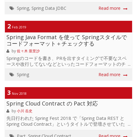
回は「シンプルに！」がコンセプトの Spring Data JDBC に
触れて見たいと思います。 リリースされてから結構経って
Spring
,
Spring Data JDBC
Read more
しまいましたが早速いってみよう。 シンプル JPA は便利で
高機能です。それが故に複雑になりがちです。 複雑さを生
むのは以下のような要素があるからだと言われます。 遅延
2
Feb 2019
ロード エンティティのプロキシ セッション / 1st レベルキ
Spring Java Format を使って Springスタイルで
ャッシュ エンティティの監視 こんなに機能必要ない。そん
なときは Spring Data JDBC ...
コードフォーマット＋チェックする
by
佐々木 亜里沙
Springのコードを書き、PRを出すタイミングで不要なスペ
ースや改行してないなどといったコードフォーマットのチ
ェックを行いたい時に、 Spring Java formatを利用する機会
Spring
Read more
があったので紹介します。 Spring Java Formatとは Spring
本家から出ている、一貫したSpringスタイルを提供するた
めに任意のJavaプロジェクトに適用できるプラグイン 詳細
3
はGithubにて できること： 折り返しと空白の規約を適用す
Nov 2018
るソースフォーマッタ コードベース全体の一貫性を強化す
Spring Cloud Contract の Pact 対応
る(チェックスタイル) シンプルで、準備もpomに書いて実
行するだけなのでとても簡単ですが、 自社のス...
by
小川 岳史
先日行われた Spring Fest 2018 で「Spring Data REST と
Spring Cloud Contract」というタイトルで登壇させていた
だきました。 デモがあればわかりやすかった、というご意
見をいただきましたので、ちょっとしたサンプルコードを
Pact
,
Spring Cloud Contract
Read more