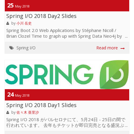
25
May 2018
Spring I/O 2018 Day2 Slides
by
小川 岳史
Spring Boot 2.0 Web Applications by Stéphane Nicoll /
Brian Clozel Time to graph up with Spring Data Neo4j by
Gerrit Meier Documenting RESTful APIs with Spring REST
Docs and RAML by Mathias Düsterhöft Monitor Your
Spring I/O
Read more
Spring Boot Application with Logs, Metrics, Pings, and
Traces [Workshop] by Philipp Kr...
24
May 2018
Spring I/O 2018 Day1 Slides
by
佐々木 亜里沙
Spring I/O 2018 がバルセロナにて、5月24日 - 25日の間で
行われています。 去年もチケットが即日完売となる盛況ぷ
りでしたが、今年は1,000人以上、46ヶ国から参加、50人