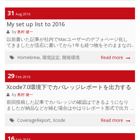
てみました。 調べてみると公式にしっかりと書いてありま
した。 ドキュメントは大事ですね。 ~ $ brew install awscli
==> Downloading
31
Aug 2016
https://homebrew.bintray.com/bottles/awscli-
My set up list to 2016
1.11.23.sierra.bottle.tar.gz
#######################...
by
奥村 健一
以前書いた記事が社内でMacユーザーのデフォページ化し
てきましたが流石に書いてから1年も経つ物をそのままなの
はどうかなーと思ったのでメンテナンスを兼ねて2016年版
書きます。 ただ書き換えるだけも何なので前回から 初期セ
Homebrew
,
環境設定
,
開発環境
Read more
ットアップする際に自分が変更してる項目 brewでインスト
ールする物を見直し オススメGUIツール を追加しました。
Homebrewとは → http://brew.sh/index_ja.html OSX 設定
29
Feb 2016
項目 設定 > デスクトップとスクリーンセーバー 開始まで
Xcode7.0環境下でカバレッジレポートを出力する
の時間 : 5分 設定 > Dock Dock を自動的に隠す / 表示 : ☑
設定 > Missin...
by
奥村 健一
前回投稿した記事でカバレッジの確認はできるようになり
ましたが納品などが絡む場合はやはりレポート形式で出力
したくなります。 今回まさにそんな事例に行き当たったの
で備忘録がてら共有いたします。 ※本記事は2016年02月
CoverageReport
,
Xcode
Read more
29日時点での内容となります。 実行環境 OSX Yosemite
10.10.5 Xcode 7.2 (7C68) CocoaPods 0.39.0 Homebrew
0.9.5 対象となるケース CocoaPodsでパッケージ管理して
16
Feb 2016