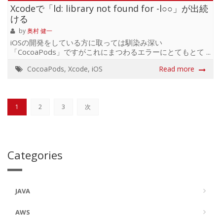
た。 OmniMarkupPreviewer これを待っていたんです! これ
Xcodeで「ld: library not found for -l○○」が出続
を待っていたんです!! これを待っていたんです!!!!! もうこれ
ける
一つあれば全て解決です。 Githubのページを見て頂け...
by
奥村 健一
iOSの開発をしている方に取っては馴染み深い
「CocoaPods」ですがこれにまつわるエラーにとてもとて
もハマったので備忘録しておきます。 ld: library not found
CocoaPods
,
Xcode
,
iOS
Read more
for -lPods clang: error: linker command failed with exit
code 1 (use -v to see invocation) CocoaPodsを利用した開
発をしている際にまれにタイトルにある「ld: library not
found for -l○○」というエラーが発生します。 これは○○に当
1
2
3
次
てはまるライブラリが読み込めず、コンパイルに失敗した
際に...
Categories
JAVA
AWS