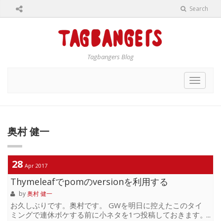
Search
Tagbangers Blog
Toggle
navigat
奥村 健一
28
Apr 2017
Thymeleafでpomのversionを利用する
by
奥村 健一
お久しぶりです。奥村です。 GWを明日に控えたこのタイ
ミングで連休ボケする前に小ネタを1つ投稿しておきます。