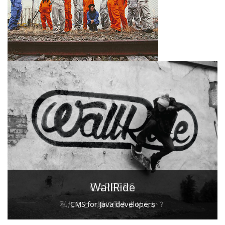
CAREERS
WallRide
私たちと一緒に働きませんか？
CMS for Java developers