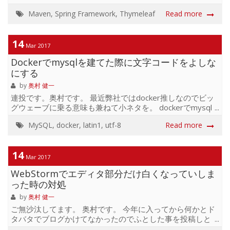
pomのversion値を利用して、各バージョンごとでcssファ
イルなどのキャッシュをリセットさせたい！っといった要
Maven
,
Spring Framework
,
Thymeleaf
Read more
望があった際に利用する小ネタです。 pom.xml 4.0.0
com.example sample 1.0.0.RELEASE
application.properties pom.version=@project.version@
14
Mar 2017
index.html 1.0.0.RELEASE -1138007634 ...
Dockerでmysqlを建てた際に文字コードをよしな
にする
by
奥村 健一
連投です。奥村です。 最近弊社ではdocker推しなのでビッ
グウェーブに乗る意味も兼ねて小ネタを。 dockerでmysql
を立てる場合の超簡易なコマンドは下記の通り。 $ docker
MySQL
,
docker
,
latin1
,
utf-8
Read more
run -d --name mysql -e
MYSQL_ROOT_PASSWORD=password -p 3306:3306
mysql 上のコマンドで立ち上げたmysqlでデータベースを作
14
成して文字コード確認してみると下記の通り。 ~ $ docker
Mar 2017
exec -it mysql bash root@501cbebbcdf3:/# mysql -uroot
WebStormでエディタ部分だけ白くなっていしま
-p Enter password: ...
った時の対処
by
奥村 健一
ご無沙汰してます。 奥村です。 今年に入ってから何かとド
タバタでブログかけてなかったのでふとした事を投稿しと
きます。 今まさにWebStormをインストールしてさぁコー