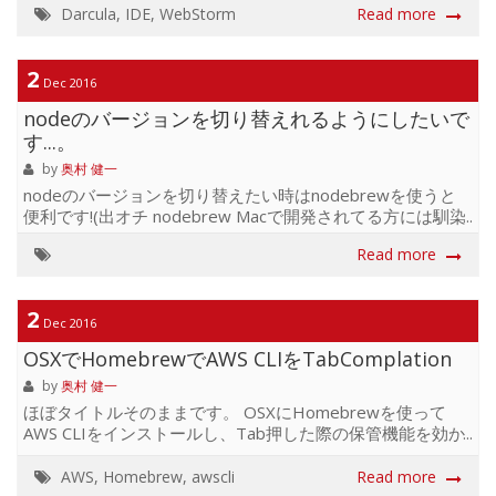
Darcula
,
IDE
,
WebStorm
Read more
ディングするぜ!っと思ったら↓こんなんになりました。
IDEはDarcula派なわたくしめとしてはなかなかに死活問
題。 そして結構ググっても出てこないので備忘録がてら投
2
稿しておきます。 対処法としては2パターンあります。 1.
Dec 2016
インストール時にしっかり指定する IDE themeの方はしっ
nodeのバージョンを切り替えれるようにしたいで
かり変えるんですがEditor colors and fontsの方を変え忘れ
す...。
るとこの悲劇に見舞われます。 2.設定画面で変更する 地味
に...
by
奥村 健一
nodeのバージョンを切り替えたい時はnodebrewを使うと
便利です!(出オチ nodebrew Macで開発されてる方には馴染
み深いHomebrewのnode版です。 ※homebrew経由で
Read more
nodebrewのインストールが可能です(brew install
nodebrew)が、Yosemite以降は上手く動かないので公式に
かかれている方法でインストールしてください。 セットア
2
ップ ~ $ curl -L git.io/nodebrew | perl - setup ~ $ echo
Dec 2016
"export PATH=$HOME/.nodebrew/current/bin:$PATH"
OSXでHomebrewでAWS CLIをTabComplation
>> ...
by
奥村 健一
ほぼタイトルそのままです。 OSXにHomebrewを使って
AWS CLIをインストールし、Tab押した際の保管機能を効か
せる方法です。 通常のインストールだとcliで利用できるコ
マンドがTabで保管されず、不便だなーと思ったので調べ
AWS
,
Homebrew
,
awscli
Read more