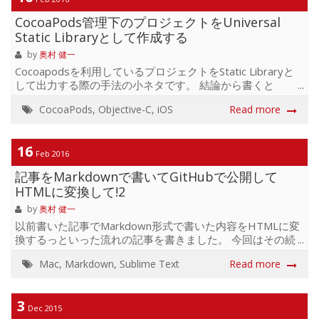
いる Unitテストを書いている カバレッジレポートをHTML
CocoaPods管理下のプロジェクトをUniversal
で出力したい 利用するツール等々 XcodeCoverage lcov
gnu-se...
Static Libraryとして作成する
by
奥村 健一
Cocoapodsを利用しているプロジェクトをStatic Libraryと
して出力する際の手法の小ネタです。 結論から書くと
cocoapods-packagerを利用すれば一撃です。 Static
CocoaPods
,
Objective-C
,
iOS
Read more
Libraryを作成するにはxcodebuildを利用しRunScriptとかに
スクリプト書いて実行するのがベターです。 この辺りはグ
グると山程出るのでそちらにお任せします。 今回はそんな
16
中でCocoapodsを利用している場合です。 Cocoapodsを利
Feb 2016
用していてもxcodebuildを使って出力することは可能でし
記事をMarkdownで書いてGitHubで公開して
たがもっと簡単な手法があったのでご紹介です。
HTMLに変換して!2
cocoapods-package...
by
奥村 健一
以前書いた記事でMarkdown形式で書いた内容をHTMLに変
換するっといった流れの記事を書きました。 今回はその続
報となります。 記事をMarkdownで書いてGitHubで公開し
Mac
,
Markdown
,
Sublime Text
Read more
てHTMLに変換して! 前回記事を書いてからなんだかんだで
Markdownで記事を作る事が出来ず、久しぶりに書こうか
な!っと思ったのでついでに最近のMD事情を調べつつエデ
3
ィタとかも調べてみたら下記なプラグインを見つけまし
Dec 2015