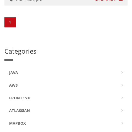
install atlassian/tap/atlassian-plugin-sdk 2. プロジェクト
の作成 1 でインストールした SDK のコマンドをつかってプ
ロジェクトの雛形を作成する。 $ atlas-create-jira-plugin ...
Define value for groupId: :jp.co.tagbangers Define value
1
for ...
Categories
JAVA
AWS
FRONTEND
ATLASSIAN
MAPBOX