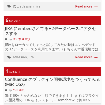
が、 「チケット期限が切れて●日経っている課題」「自分
（●●チーム）の今週完了すべき課題」「●●プロジェクトの
JQL
,
atlassian
,
jira
Read more
●●ラベルが付いているものか、□□がNULLでないもの」な
ど、込み入った条件を指定したい場合は、 Advanced サー
チで JQL (JIRA Query Language) を利用するのが良いです。
6
Oct 2017
JQLを書きたいけれど、Basicサーチで探す方法しか知らな
JIRA にembedされてるH2データベースにアクセ
い場合 「WallRideデスク」というプロジェクトの、「解決
済」だけを選ぶ場合。 Basicサーチでぽちぽちして...
スする
by
佐々木 亜里沙
JIRAをローカルでちょっと試してみたい時はエンベデッド
のH2データベースを利用できます。(もちろん本番環境では
非推奨です） このH2データベースのアクセス方法をまとめ
atlassian
,
jira
Read more
ます。 注意：ローカルでJIRAが立ち上がった状態でDBにア
クセスすることはできません。必ず止めた状態でアクセス
してください。 DB設定はどこにあるの JIRAのDB接続に関
1
する情報は/dbconfig.xml に書いてありますので、確認して
Aug 2017
みます。 defaultDS default h2 PUBLIC
Confluence のプラグイン開発環境をつくってみる
java:comp/env/jdbc/JiraDS h2...
(Mac OSX)
by
小川 岳史
ほぼ JIRA とかわらない手順でできます！ 1. まずはプラグイ
ン開発用の SDK をインストール Homebrew で簡単! $
brew tap atlassian/tap $ brew install