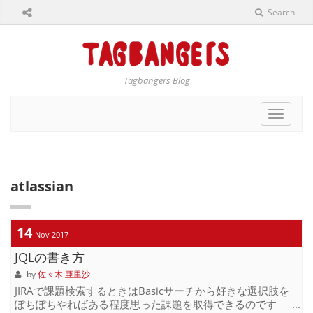
Search
Tagbangers Blog
Toggle
navigat
atlassian
14
Nov 2017
JQLの書き方
by
佐々木 亜里沙
JIRAで課題検索するときはBasicサーチから好きな選択肢を
ぽちぽちやればある程度思った課題を取得できるのです