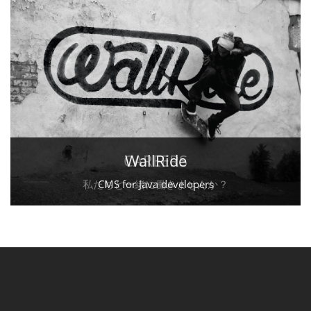
CAREERS
WallRide
私たちと一緒に働きませんか？
CMS for Java developers