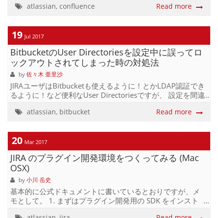
atlassian
,
confluence
Read more
atlassian/tap/atlassian-plugin-sdk 2. プロジェクトの作成 1
でインストールした SDK のコマンドをつかってプロジェク
トの雛形を作成する。 $ atlas-create-confluence-plugin ...
19
Define value for groupId: :jp.co.tagbangers Define value
Jul 2017
for art...
BitbucketのUser Directoriesを設定中に誤ってロ
ックアウトされてしまった時の対処法
by
佐々木 亜里沙
JIRAユーザはBitbucketも使えるように！とかLDAP認証でき
るように！など便利なUser Directoriesですが、 設定を間違
うとログインできなくなったり権限なくなったりとあまり
atlassian
,
bitbucket
Read more
笑えないので気をつけましょう。 ロックアウト例 下のよう
なUser Directoryの構成だとします。私は管理者ユーザで
す。 JIRAと連携していて、そのユーザの状態でUser
20
DirectoryのOrderを下げてしまった。 その瞬間管理画面か
Mar 2017
ら強制ログアウト。。 慌ててログインし直してみたが、
JIRA のプラグイン開発環境をつくってみる (Mac
Stash Internal Directoryではadmin権限を持っていないユー
OSX)
ザにしかなれない。 お...
by
小川 岳史
基本的に公式ドキュメントに書いているとおりですが、メ
モとして。 1. まずはプラグイン開発用の SDK をインスト
ール Homebrew で簡単! $ brew tap atlassian/tap $ brew
atlassian
,
jira
Read more