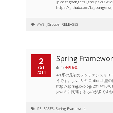
jp.co.tagbangers jgroups-s3-c
https://github.com/tagbangers/jg
AWS
,
JGroups
,
RELEASES
Spring Frame
2
Oct
by
小川 岳史
2014
4.1系の最初のメンテナンスリ
うです。 Java 8 の Optiona
http://spring.io/blog/2014/
Java 8 に関連するものが多です
RELEASES
,
Spring Framework