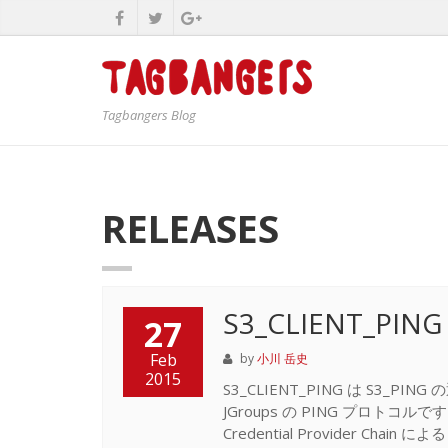
Tagbangers Blog
RELEASES
S3_CLIENT_P
27
Feb
by
小川 岳史
2015
S3_CLIENT_PING は S3_PIN
JGroups の PING プロトコルです。
Credential Provider Chai