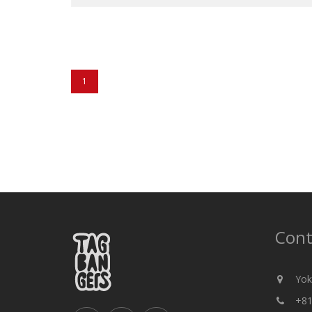
1
Cont
Yok
+81