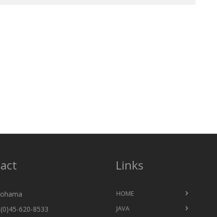
act
Links
HOME
ohama
JAVA
(0)45-620-8533