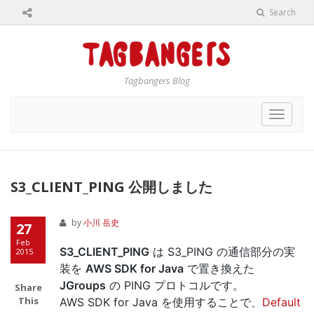
Search
Tagbangers Blog
Toggle
navigat
S3_CLIENT_PING 公開しました
by
小川 岳史
27
Feb
S3_CLIENT_PING
は S3_PING の通信部分の実
2015
装を
AWS SDK for Java
で置き換えた
JGroups
の PING プロトコルです。
Share
This
AWS SDK for Java を使用することで、
Default