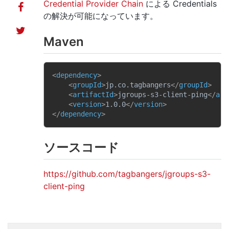
Credential Provider Chain
による Credentials
の解決が可能になっています。
Maven
<
dependency
>
<
groupId
>
jp.co.tagbangers
</
groupId
>
<
artifactId
>
jgroups-s3-client-ping
</
art
<
version
>
1.0.0
</
version
>
</
dependency
>
ソースコード
https://github.com/tagbangers/jgroups-s3-
client-ping