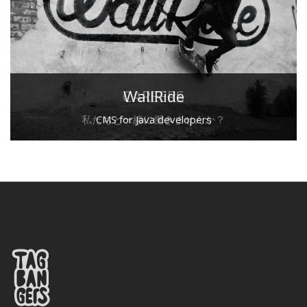
CAREERS
WallRide
私たちと一緒に働きませんか？
CMS for Java developers