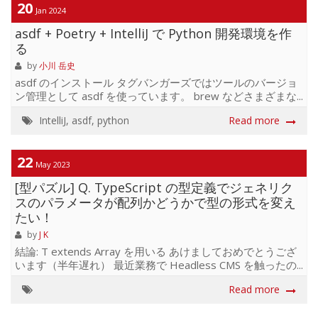
OCaml to JS コンパイラが登場したことで Reason が再始動
20
Jan 2024
している感があります。 静的な型システムと型推論、
asdf + Poetry + IntelliJ で Python 開発環境を作
Variant、Option / Result 型、Pipe 演算子、パターンマッ
チン...
る
by
小川 岳史
asdf のインストール タグバンガーズではツールのバージョ
ン管理として asdf を使っています。 brew などさまざまな
方法でインストールできます。 https://asdf-
IntelliJ
,
asdf
,
python
Read more
vm.com/guide/getting-started.html Python のインストー
ル asdf plugin-add python asdf install python 3.11.7 asdf
local python 3.11.7 Poetry のインストール asdf plugin-add
22
poetry asdf install poetry latest asdf global poet...
May 2023
[型パズル] Q. TypeScript の型定義でジェネリク
スのパラメータが配列かどうかで型の形式を変え
たい！
by
J K
結論: T extends Array を用いる あけましておめでとうござ
います（半年遅れ） 最近業務で Headless CMS を触ったの
ですが、技術調査の際に候補に上がった Strapi がずっと気
Read more
になって最近ので最近遊んでいるのですが、その際に API
レスポンスの型を TypeScript で表現するときに利用した手