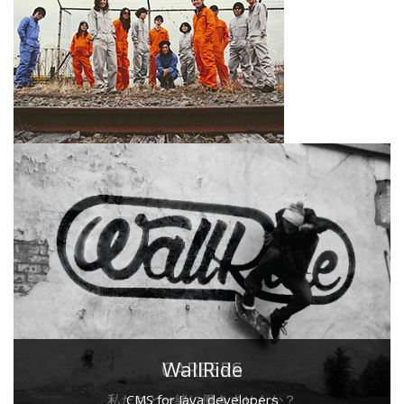
CAREERS
WallRide
私たちと一緒に働きませんか？
CMS for Java developers