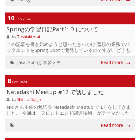
のでスクワッドは毎日欠かさずやるようにしてます。なん
かふくらはぎが第二の心臓らしい？（のでちょっと調べて
みた） ふくらはぎの筋肉を動かすことで、足に滞っている
10
Feb 2024
血液を心臓の方へ押し戻すことができます。 このことか
Springの学習日記Part1: DIについて
ら、ふくらはぎは別名「第二の心臓」 と呼ばれており、と
ても大切な働きをしているのです。 なるほど、血液を心臓
by
Toshiaki Arai
に押し戻さないといけないとどうなる？・・・って想像し
この記事を書き始めようと思ったきっかけ 普段の業務でバ
たらなんとなく茶番...
ックエンドをSpring Bootで開発しているのですが、どうも
自分が書いているとSpringについて基礎を知らないことが
わかり、また何がわからないのかをうまく言語化した上で
Java
,
Spring
,
学習メモ
Read more
相手に伝えられない事態になっていました。 また上司に言
語化する練習をすることを勧められた経緯もあって、自身
の過去をよくよく振り返ってみた結果、コードを書いてい
8
Feb 2024
く中で湧いてきた疑問や、自身の考えについてよく整理で
Netadashi Meetup #12 で話しました
きていないまま（最適なワードが見つからないまま）相手
に伝えていたことがしばしばありました。 当然その状態で
by
Shitara Daigo
は、自分が求めている情報について検索したり相手から情
NRIさん主催の勉強会 Netadashi Meetup で LT をしてきま
報を...
した。 今回は「フロントエンド関連技術」がテーマだった
ので、「OCaml/Reasonで始めるフロントエンド開発」を
お題にしました。 スライドはこちら BuckleScript が
Read more
ReScript にリブランドされて以来、勢いのなくなってしま
った感のある Reason でしたが、Melange という新しい