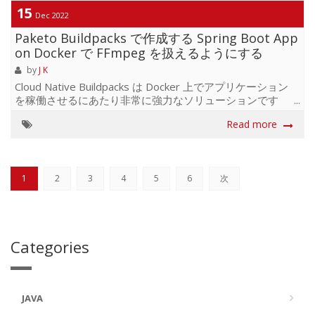
法が面白かったので共有します REST API Strapi の公式ド
15
キュメントを例にとると、扱う entry（ドメイン・データ）
Dec 2022
は下記の interface で表現できます interface Restaurant {
Paketo Buildpacks で作成する Spring Boot App
title: string descr...
on Docker で FFmpeg を扱えるようにする
by
J K
Cloud Native Buildpacks は Docker 上でアプリケーション
を稼働させるにあたり非常に強力なソリューションです
Tagbangers では Spring Boot と Next.js で作成したアプリ
Read more
を AWS EKS / AWS ECR にデプロイして Docker Container
上で稼働させているプロダクトがいくつかあります それら
は Buildpacks を利用してほぼゼロコンフィグでイメージを
作成しているものが多いです 過去にも Buildpacks に関連し
1
2
3
4
5
6
次
た記事をいくつか随筆しているのでよろしければご覧くだ
さい Next.js による Docker ...
Categories
JAVA