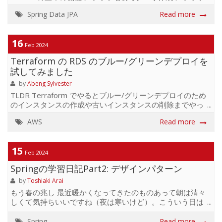
名前でJPA NamedQuery呼び出し @Queryアノテーション
Spring Data JPA
Read more
を使いレポジトリインタフェースに直接クエリを定義 メソ
ッド名前でクエリ作成 Spring Data JPAがメソッドの名前を
分析してJPQLクエリを実行してくれる。 注意点： エンテ
16
ィティの名前が変更されると必ずインタフェースに定義し
Feb 2024
たメソッドの名前も一緒に変更する必要がある、そうでな
Terraform の RDS のブルー/グリーンデプロイを
いとアプリケーションを立ち上げる時点でエラーが生じ
試してみました
る。こうやってアプリケーションのロード時にエラーを検
知できるの...
by
Abeng Sylvester
TLDR Terraform でやるとブルー/グリーンデプロイのため
のインスタンスの作成や古いインスタンスの削除までやっ
てくれます！ 背景 RDS の更新でダウンタイムを最初限にし
AWS
Read more
たかったので、ブルー/グリーンデプロイを検討しました。
ただし、AWS のコンソールでポチポチする作業は怖いので
Terraform でできないのかなって調べたらまさか対応して
15
くれます！
Feb 2024
https://registry.terraform.io/providers/hashicorp/aws/late
Springの学習日記Part2: デザインパターン
blue_green...
by
Toshiaki Arai
もう春の兆し 最近暖かくなってきたのものあって朝は清々
しくて気持ちいいですね（夜は寒いけど）。こういう日は
ランニングとかしたら気持ちいいだろうなーなんて思いな
がらいつもゴロゴロしてます笑。 とはいえ運動不足も嫌な
Spring
Read more