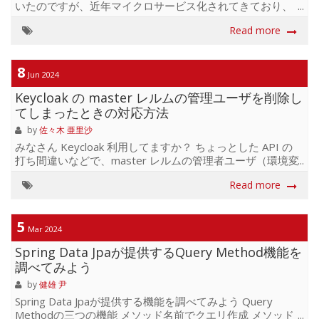
いたのですが、近年マイクロサービス化されてきており、
その数も増えてきました。 マイクロサービスに分けること
Read more
で、一つのサービスの中で開発を行い、影響範囲を小さ
く・デプロイを細かくしサービスリリースすることが利点
ではありますが、 一方、これらマイクロサービスを連携す
8
るデータパイプライン部分に修正が発生すると、複数のマ
Jun 2024
イクロサービスの改修をしないといけないこともありま
Keycloak の master レルムの管理ユーザを削除し
す。プロジェクトをまたがる進捗の管理をどうしたらよい
てしまったときの対応方法
か試行錯誤していましたが、最近の Jira Cloud のアップグレ
ードでざっくり状況の可視化がしやすくなりましたのでご
by
佐々木 亜里沙
紹介します。...
みなさん Keycloak 利用してますか？ ちょっとした API の
打ち間違いなどで、master レルムの管理者ユーザ（環境変
数で指定できる初期ユーザ）を誤って削除してしまうとき
Read more
ってありますよね。あったんです。 ということで復旧を試
みました。 まず、アプリを再起動してみましたが、復旧し
ませんでした。 こちらの記事にあるように、すでに
5
master レルムに他のユーザが一人でも存在する時は管理者
Mar 2024
ユーザは再作成されないようです。 なので、惜しいですが
Spring Data Jpaが提供するQuery Method機能を
既存のユーザを全て削除することにしました、、後から
調べてみよう
API で追加しなおすことにします。 以下の SQL を実行して
master レルムのユーザ...
by
健雄 尹
Spring Data Jpaが提供する機能を調べてみよう Query
Methodの三つの機能 メソッド名前でクエリ作成 メソッド