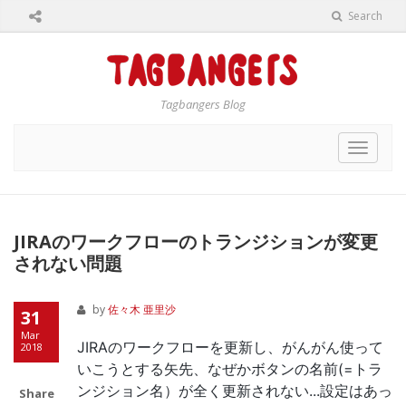
Search
Tagbangers Blog
Toggle
navigat
JIRAのワークフローのトランジションが変更
されない問題
by
佐々木 亜里沙
31
Mar
JIRAのワークフローを更新し、がんがん使って
2018
いこうとする矢先、なぜかボタンの名前(=トラ
ンジション名）が全く更新されない...設定はあっ
Share