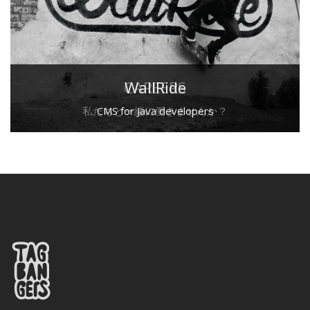
CAREERS
WallRide
私たちと一緒に働きませんか？
CMS for Java developers