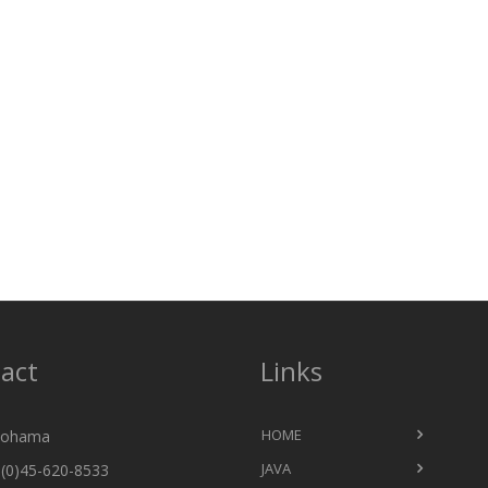
act
Links
HOME
ohama
JAVA
(0)45-620-8533