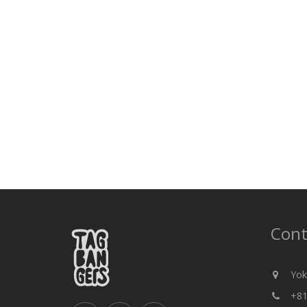
Cont
Yok
+81