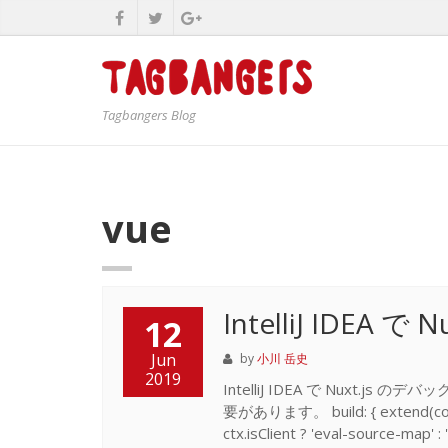
Tagbangers Blog
vue
IntelliJ IDEA 
12
Jun
by
小川 岳史
2019
IntelliJ IDEA で Nuxt.js 
要があります。 build: { extend(conf
ctx.isClient ? 'eval-source-ma