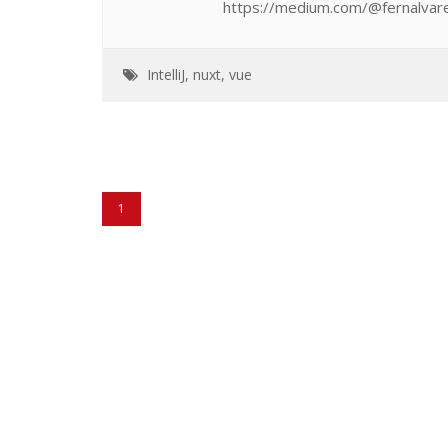
https://medium.com/@fernalvar
IntelliJ
,
nuxt
,
vue
1