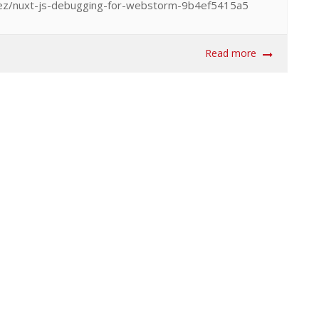
ez/nuxt-js-debugging-for-webstorm-9b4ef5415a5
Read more