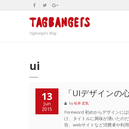
Tagbangers Blog
ui
「UIデザインの心
13
Jun
by
松井 宏気
2015
Foreword 初めからデザイ
け、タイトルに興味が湧いたのだ
告、webサイトなど消費者や利