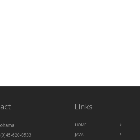
act
Links
HOME
ohama
JAVA
(0)45-620-8533