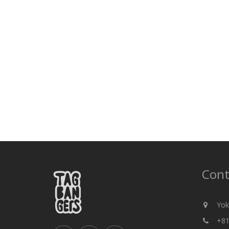
Cont
Yok
+81