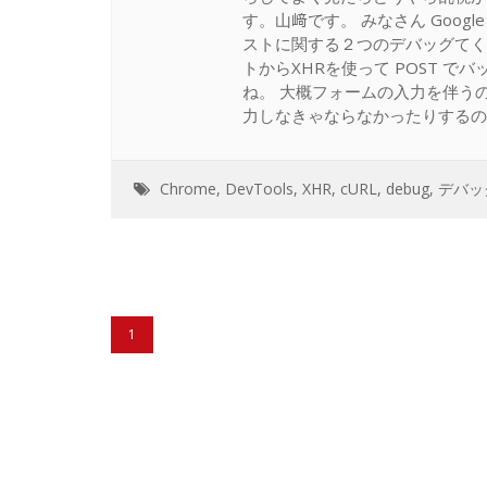
す。山﨑です。 みなさん Googl
ストに関する２つのデバッグてくにっ
トからXHRを使って POST 
ね。 大概フォームの入力を伴うので
力しなきゃならなかったりするので
Chrome
,
DevTools
,
XHR
,
cURL
,
debug
,
デバッ
1