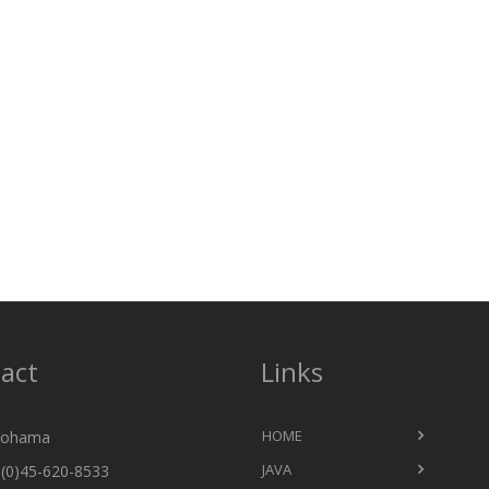
act
Links
HOME
ohama
JAVA
(0)45-620-8533