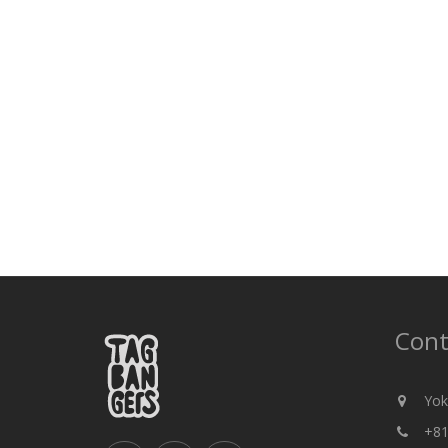
Cont
Yok
+81