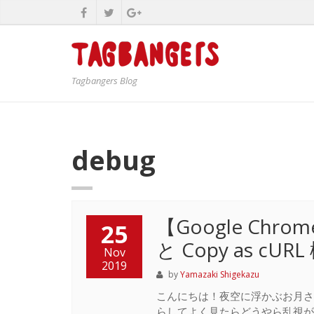
Tagbangers Blog
debug
【Google Chro
25
と Copy as 
Nov
2019
by
Yamazaki Shigekazu
こんにちは！夜空に浮かぶお月さ
らしてよく見たらどうやら乱視が