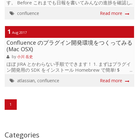
す。 Before これまでも日報を書いてみんなの進捗を確認し
あえる場はありましたが、日報の管理は各チームごとに
confluence
Read more
別々のスペースに分けて管理していました。 日報は記載項
目を固定したかったため、「ページ」に対してテンプレー
トを適用して管理していました。（※デフォルトの機能で
1
ブログはテンプレートが使用できない - Confluence 6.14.1
Aug 2017
Server版 2019年3月現在） 問題点 各スペースは閲覧権限
Confluence のプラグイン開発環境をつくってみる
が各チームごとにあるため、別チームのスタッフがスペー
(Mac OSX)
ス内の日報を閲覧できませんでした。 ページツリーの下に
スタッフの日報がずらっと並んで...
by
小川 岳史
ほぼ JIRA とかわらない手順でできます！ 1. まずはプラグイ
ン開発用の SDK をインストール Homebrew で簡単! $
brew tap atlassian/tap $ brew install
atlassian
,
confluence
Read more
atlassian/tap/atlassian-plugin-sdk 2. プロジェクトの作成 1
でインストールした SDK のコマンドをつかってプロジェク
トの雛形を作成する。 $ atlas-create-confluence-plugin ...
Define value for groupId: :jp.co.tagbangers Define value
1
for art...
Categories