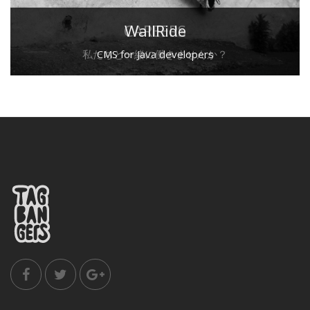
CAREERS
WallRide
私たちと一緒に働きませんか？
CMS for Java developers