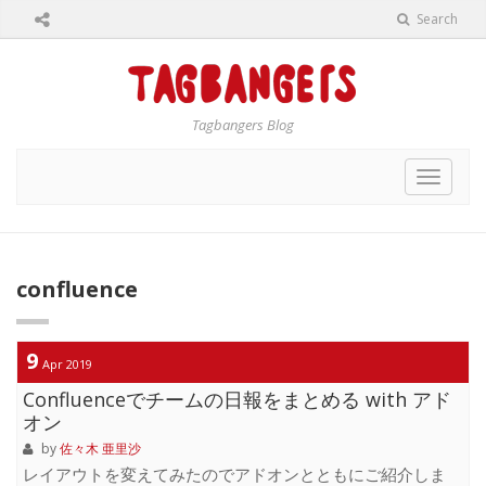
Search
Tagbangers Blog
Toggle
navigat
confluence
9
Apr 2019
Confluenceでチームの日報をまとめる with アド
オン
by
佐々木 亜里沙
レイアウトを変えてみたのでアドオンとともにご紹介しま