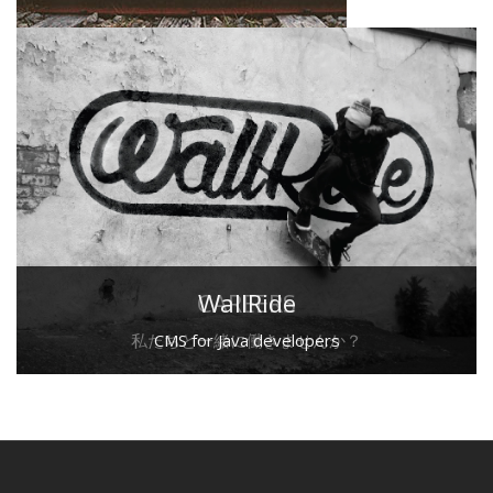
CAREERS
WallRide
私たちと一緒に働きませんか？
CMS for Java developers