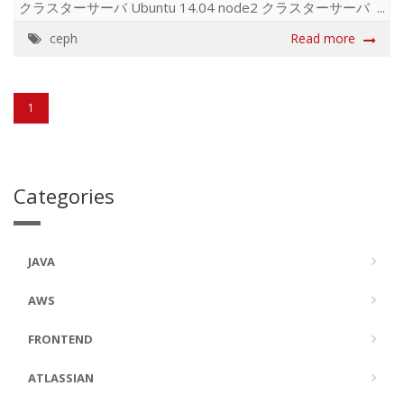
クラスターサーバ Ubuntu 14.04 node2 クラスターサーバ
Ubuntu 14.04 手順 すべてのサーバで作業 ★ すべてのサー
ceph
Read more
バに ceph-deploy ユーザーを作成し、workstation サーバ
からノンパスフレーズで ssh ログインできるようにしてお
く (別のユーザー名でもよいが "ceph" は予約されているた
め使えない) ★ hostname でホスト名が解決できるようにし
1
ておく必要がある ★ すべて ceph-deploy ユーザーで作業 $
echo "ceph-dep...
Categories
JAVA
AWS
FRONTEND
ATLASSIAN