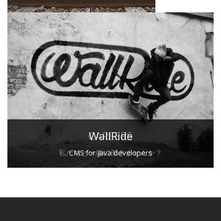
CAREERS
WallRide
私たちと一緒に働きませんか？
CMS for Java developers