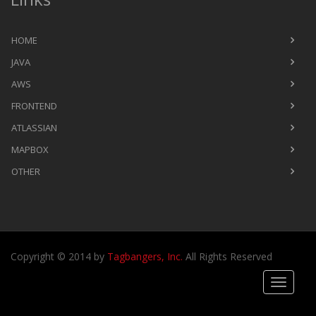
HOME
JAVA
AWS
FRONTEND
ATLASSIAN
MAPBOX
OTHER
Copyright © 2014 by
Tagbangers, Inc.
All Rights Reserved
Toggle
navigati