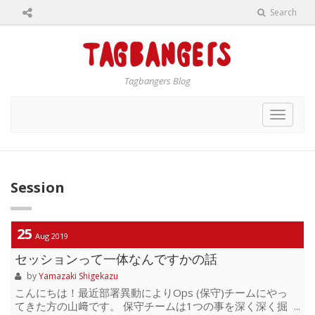
Search
Tagbangers Blog
Toggle
navigat
Session
25
Aug 2019
セッションって一体なんですかの話
by
Yamazaki Shigekazu
こんにちは！最近部署異動によりOps (保守)チームにやっ
てきた方の山﨑です。 保守チームは1つの事を深く深く掘