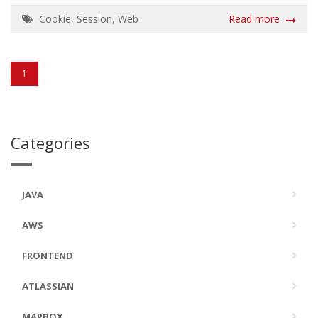
り下げる Dev (開発)チームと違い、覚える事の幅が広く覚
える事がてんこ盛りで毎日新鮮です。 そんな中、今日は社
Cookie
,
Session
,
Web
Read more
長から「セッションについて書いてみるべし」とお題が出
たのでそれについて書いてみようと思います。 セッション
is なに 調べた結果、 「サーバとクライアント間で行われる
一連のやり取りの開始から終了までのやり取り」 をセッシ
1
ョンと言うようです。 なんで必要なの ネットショッピング
をしている時を想定すると、Webサービスがセッションを
管理していないとしたら 山﨑「人を駄目にす...
Categories
JAVA
AWS
FRONTEND
ATLASSIAN
MAPBOX