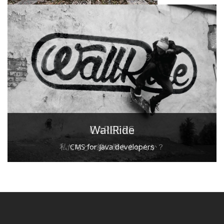
CAREERS
WallRide
私たちと一緒に働きませんか？
CMS for Java developers