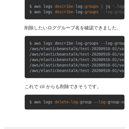
$ aws logs 
describe
-
log
-
groups
|
 jq 
'.logGr
$ aws logs 
describe
-
log
-
groups
--log-group-
削除したいロググループ名を確認できました。
$ aws logs describe-log-groups --log-group-
/aws/elasticbeanstalk/test-20200910-01/var/
/aws/elasticbeanstalk/test-20200910-01/var/
/aws/elasticbeanstalk/test-20200910-01/var/
/aws/elasticbeanstalk/test-20200910-01/var/
/aws/elasticbeanstalk/test-20200910-01/var/
これで cli からも削除できそうです。
$ aws logs 
delete
-
log
-group --
log
-group-nam