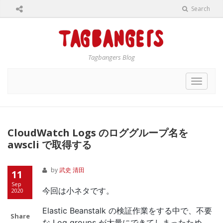
Search
Tagbangers Blog
Toggle
navigat
CloudWatch Logs のロググループ名を
awscli で取得する
by
武史 清田
11
Sep
今回は小ネタです。
2020
Elastic Beanstalk の検証作業をする中で、不要
Share
な Log groups が大量にできてしまったため、