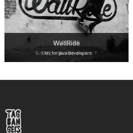
CAREERS
WallRide
私たちと一緒に働きませんか？
CMS for Java developers