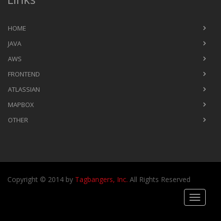
HOME
JAVA
AWS
FRONTEND
ATLASSIAN
MAPBOX
OTHER
Copyright © 2014 by
Tagbangers, Inc.
All Rights Reserved
Toggle
navigati