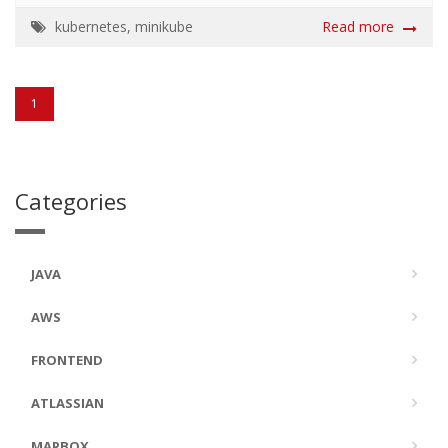
の実装で、次の 4 つの Spring Boot Starter がある。
spring-cloud-starter-kubernetes: Kubernetes Service か
kubernetes
,
minikube
Read more
らサービス名を解決する Discovery Client の実装。 spring-
cloud-starter-kubernetes-config: Kubernetes ConfigMap
と Secret から application properti...
1
Categories
JAVA
AWS
FRONTEND
ATLASSIAN
MAPBOX