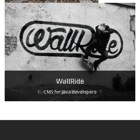
CAREERS
WallRide
私たちと一緒に働きませんか？
CMS for Java developers