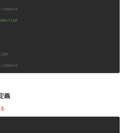
 command
oduction
tion
 command
定義
する