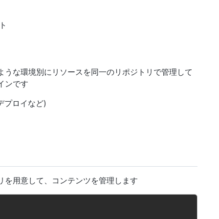
ト
ような環境別にリソースを同一のリポジトリで管理して
インです
S3 にデプロイなど)
リを用意して、コンテンツを管理します