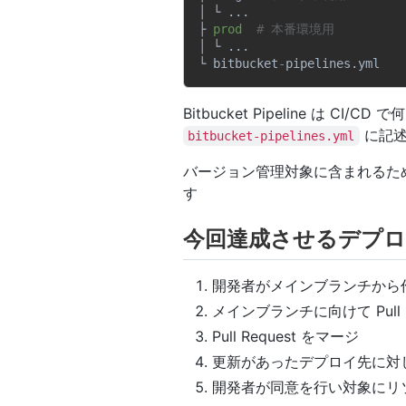
│ └ ...

├ 
prod
# 本番環境用
│ └ ...

└ bitbucket
-
Bitbucket Pipeline は
に記述
bitbucket-pipelines.yml
バージョン管理対象に含まれるた
す
今回達成させるデプ
開発者がメインブランチから
メインブランチに向けて Pull R
Pull Request をマージ
更新があったデプロイ先に対
開発者が同意を行い対象にリ