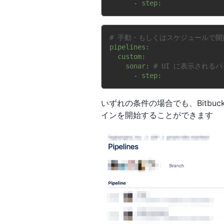
-
step:
# 手動・もしくはスケジュールで開
pipelines:
custom:
sonar:
# UI に表示される
-
step:
いずれの条件の場合でも、Bitbucke
インを開始することができます