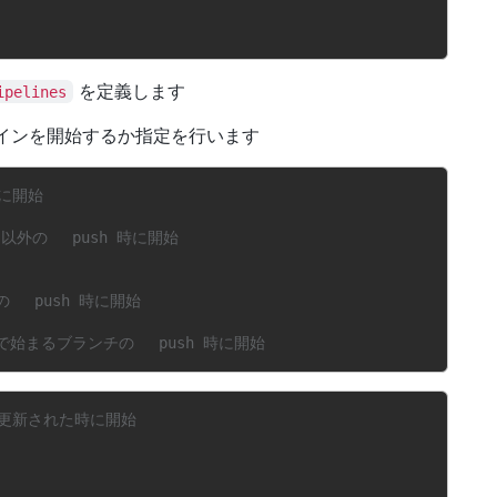
を定義します
ipelines
インを開始するか指定を行います
に開始
以外の　 push 時に開始
チの　 push 時に開始
/' で始まるブランチの　 push 時に開始
が更新された時に開始