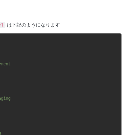
は下記のようになります
ml
yment
aging
g