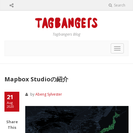
Search
Tagbangers Blog
Toggle
navigat
Mapbox Studioの紹介
by
Abeng Sylvester
21
Aug
2020
Share
This