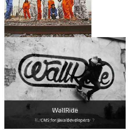
CAREERS
WallRide
私たちと一緒に働きませんか？
CMS for Java developers