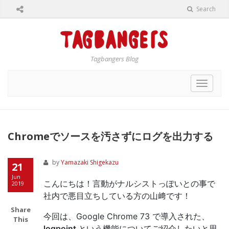
Search
Tagbangers Blog
Toggle
navigat
Chromeでソースを汚さずにログを出力する
by
Yamazaki Shigekazu
21
Jun
こんにちは！言動がナルシストっぽいとの事で
2019
社内で悪目立ちしている方の山﨑です！
Share
今回は、Google Chrome 73 で導入された、
This
logpoint
という機能についてご紹介したいと思