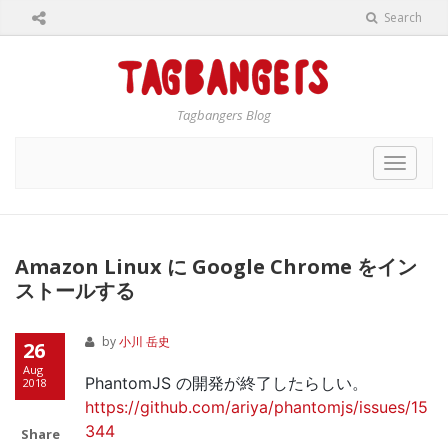
Search
Tagbangers Blog
Toggle
navigat
Amazon Linux に Google Chrome をイン
ストールする
by
小川 岳史
26
Aug
PhantomJS の開発が終了したらしい。
2018
https://github.com/ariya/phantomjs/issues/15
344
Share