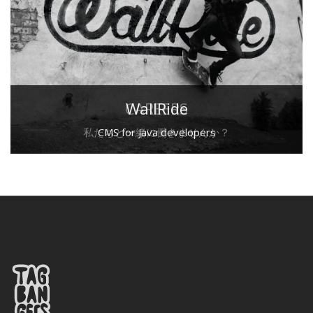
CAREERS
WallRide
私たちと一緒に働きませんか？
CMS for Java developers