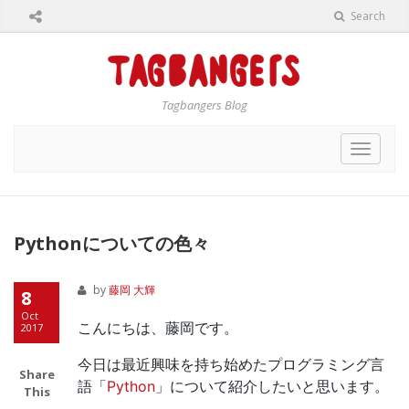
Search
Tagbangers Blog
Toggle
navigat
Pythonについての色々
by
藤岡 大輝
8
Oct
こんにちは、藤岡です。
2017
今日は最近興味を持ち始めたプログラミング言
Share
語「
Python
」について紹介したいと思います。
This