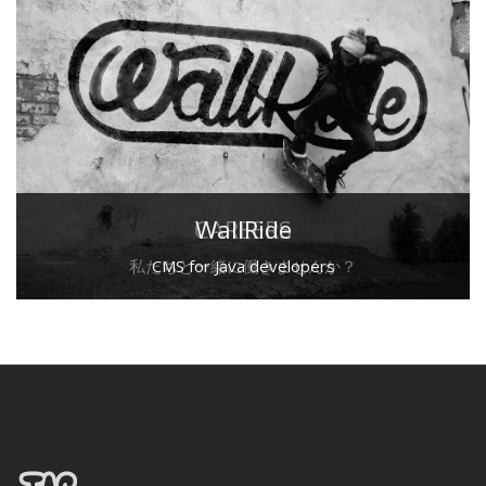
CAREERS
WallRide
私たちと一緒に働きませんか？
CMS for Java developers