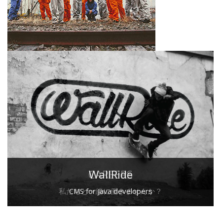
CAREERS
WallRide
私たちと一緒に働きませんか？
CMS for Java developers