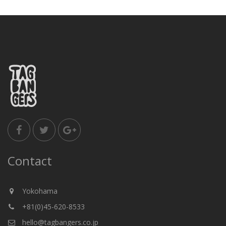
Contact
Yokohama
+81(0)45-620-8533
hello@tagbangers.co.jp