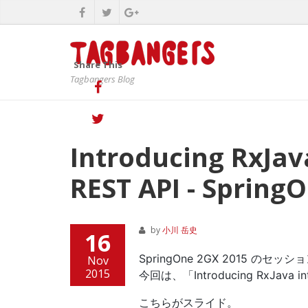
Share This
Tagbangers Blog
Introducing RxJav
REST API - Spring
by
小川 岳史
16
SpringOne 2GX 2015 のセッ
Nov
2015
今回は、「Introducing RxJava int
こちらがスライド。