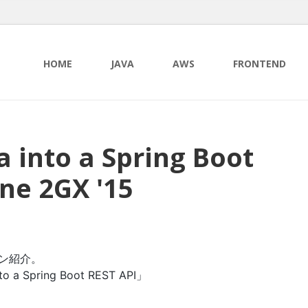
HOME
JAVA
AWS
FRONTEND
a into a Spring Boot
One 2GX '15
ション紹介。
o a Spring Boot REST API」