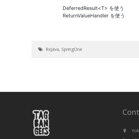
DeferredResult<T> を使う
ReturnValueHandler を使う
RxJava
,
SpringOne
Cont
Yok