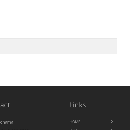
act
Links
HOME
ohama