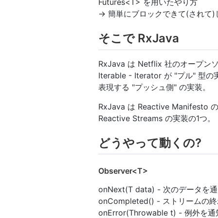
Futures<T> を用いたやり方
→ 簡単にブロックできて(されて)
そこで RxJava
RxJava は Netflix 社のオ
Iterable - Iterator が "プル"
表現する "プッシュ側" の実装。
RxJava は Reactive Manif
Reactive Streams の実装の1つ。
どうやって動くの?
Observer<T>
onNext(T data) - 次のデータ
onCompleted() - ストリー
onError(Throwable t) - 例外