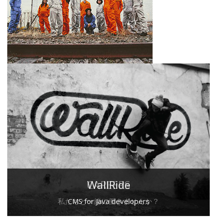
CAREERS
WallRide
私たちと一緒に働きませんか？
CMS for Java developers