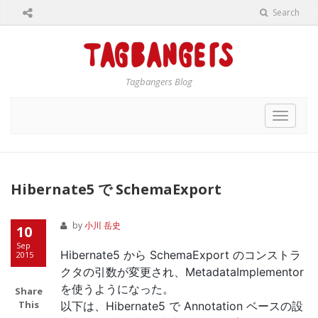
Search
Tagbangers Blog
Toggle
navigat
Hibernate5 で SchemaExport
by
小川 岳史
10
Sep
Hibernate5 から SchemaExport のコンストラ
2015
クタの引数が変更され、MetadataImplementor
を使うようになった。
Share
This
以下は、Hibernate5 で Annotation ベースの設