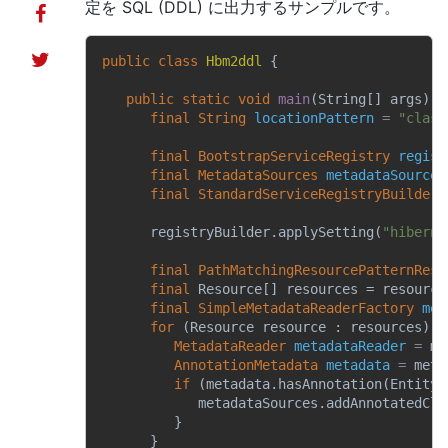
定を SQL (DDL) に出力するサンプルです。
public
class
Hbm2ddl
 {

public
static
void
main
(String[] args)
t
final
String
locationPattern
=
"class
final
BootstrapServiceRegistry
regist
final
MetadataSources
metadataSources
final
StandardServiceRegistryBuilder
      registryBuilder.applySetting(
"hiberna
final
PathMatchingResourcePatternReso
final
 Resource[] resources = resource
final
SimpleMetadataReaderFactory
met
for
 (Resource resource : resources) {

MetadataReader
metadataReader
=
 me
AnnotationMetadata
metadata
=
 meta
if
 (metadata.hasAnnotation(Entity.
            metadataSources.addAnnotatedCla
         }

      }
