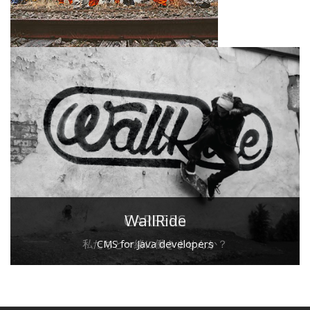
CAREERS
WallRide
私たちと一緒に働きませんか？
CMS for Java developers