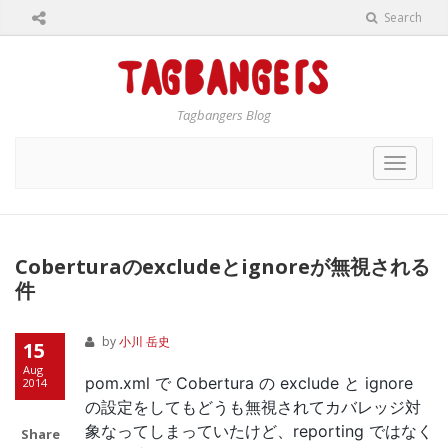
Search
Tagbangers Blog
Toggle
navigat
Coberturaのexcludeとignoreが無視される
件
by
小川 岳史
15
Aug
pom.xml で Cobertura の exclude と ignore
2014
の設定をしてもどうも無視されてカバレッジ対
象なってしまっていたけど、reporting ではなく
Share